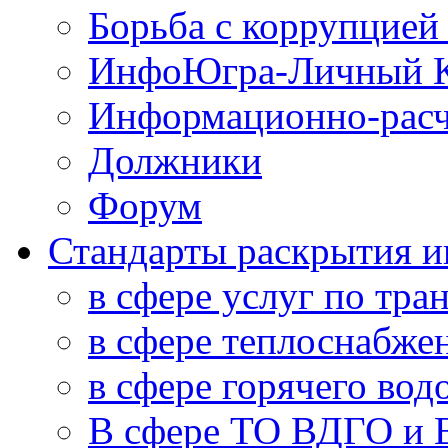
Борьба с коррупцией
ИнфоЮгра-Личный К
Информационно-расч
Должники
Форум
Стандарты раскрытия 
в сфере услуг по тра
в сфере теплоснабже
в сфере горячего во
В сфере ТО ВДГО и