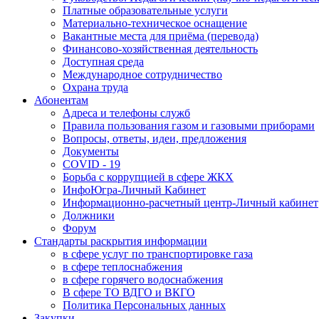
Платные образовательные услуги
Материально-техническое оснащение
Вакантные места для приёма (перевода)
Финансово-хозяйственная деятельность
Доступная среда
Международное сотрудничество
Охрана труда
Абонентам
Адреса и телефоны служб
Правила пользования газом и газовыми приборами
Вопросы, ответы, идеи, предложения
Документы
COVID - 19
Борьба с коррупцией в сфере ЖКХ
ИнфоЮгра-Личный Кабинет
Информационно-расчетный центр-Личный кабинет
Должники
Форум
Стандарты раскрытия информации
в сфере услуг по транспортировке газа
в сфере теплоснабжения
в сфере горячего водоснабжения
В сфере ТО ВДГО и ВКГО
Политика Персональных данных
Закупки