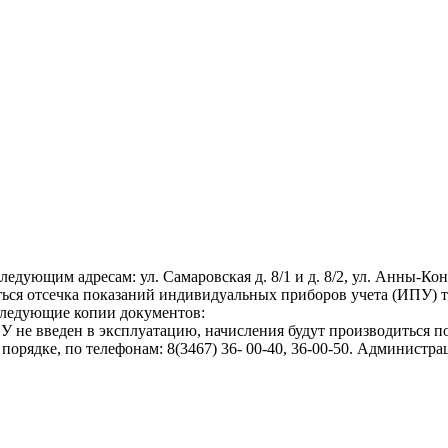
щим адресам: ул. Самаровская д. 8/1 и д. 8/2, ул. Анны-Коньково
ься отсечка показаний индивидуальных приборов учета (ИПУ) т
 следующие копии документов:
ИПУ не введен в эксплуатацию, начисления будут производиться 
орядке, по телефонам: 8(3467) 36- 00-40, 36-00-50. Админист