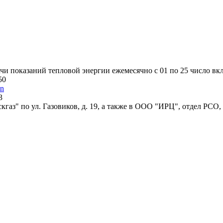
и показаний тепловой энергии ежемесячно с 01 по 25 число вк
50
in
3
аз" по ул. Газовиков, д. 19, а также в ООО "ИРЦ", отдел РСО,