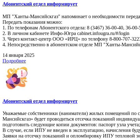
Абонентский отдел информирует
МП "Ханты-Мансийскгаз" напоминает о необходимости передач
Передать показания можно:
1. По телефонам Абонентского отдела: 8 (3467) 36-00-40, 36-00-
2. В личном кабинете Инфо-Югра cabinet.infougra.ru/#/login
3. Через контакт-центр ООО «ИРЦ» по телефону 8-800-707-322
4. Непосредственно в абонентском отделе МП "Ханты-Мансийскг
14 января 2025
Подробнее
Абонентский отдел информирует
Уважаемые собственники (наниматели) жилых помещений по следу
Мансийскгаз» будет проводиться отсечка показаний индивидуа
подготовить следующие копии документов: паспорт узла учета;
В случае, если ИПУ не введен в эксплуатацию, начисления буд
Заявки на отсечку показаний и опломбировку ИПУ тепловой эн