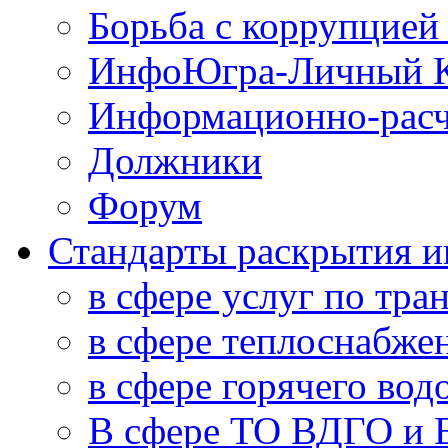
Борьба с коррупцией
ИнфоЮгра-Личный К
Информационно-расч
Должники
Форум
Стандарты раскрытия 
в сфере услуг по тра
в сфере теплоснабже
в сфере горячего во
В сфере ТО ВДГО и