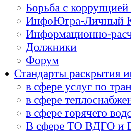
Борьба с коррупцией
ИнфоЮгра-Личный К
Информационно-расч
Должники
Форум
Стандарты раскрытия 
в сфере услуг по тра
в сфере теплоснабже
в сфере горячего во
В сфере ТО ВДГО и