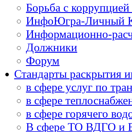
Борьба с коррупцией
ИнфоЮгра-Личный К
Информационно-расч
Должники
Форум
Стандарты раскрытия 
в сфере услуг по тра
в сфере теплоснабже
в сфере горячего во
В сфере ТО ВДГО и