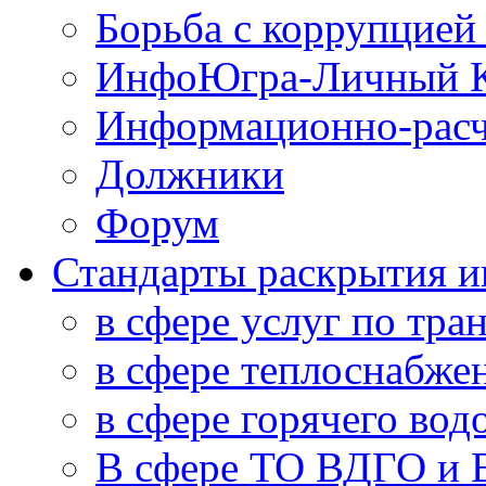
Борьба с коррупцией
ИнфоЮгра-Личный К
Информационно-расч
Должники
Форум
Стандарты раскрытия 
в сфере услуг по тра
в сфере теплоснабже
в сфере горячего во
В сфере ТО ВДГО и