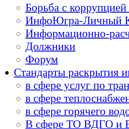
Борьба с коррупцией
ИнфоЮгра-Личный К
Информационно-расч
Должники
Форум
Стандарты раскрытия 
в сфере услуг по тра
в сфере теплоснабже
в сфере горячего во
В сфере ТО ВДГО и