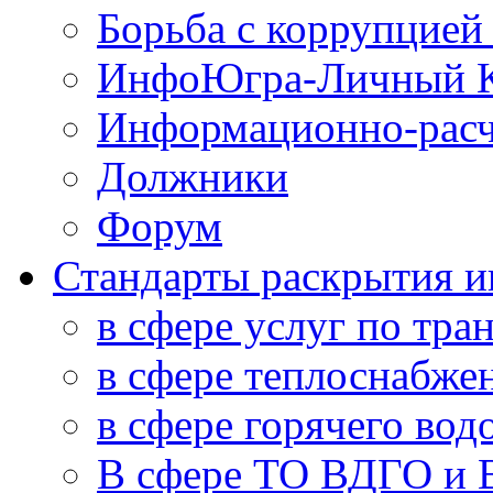
Борьба с коррупцией
ИнфоЮгра-Личный К
Информационно-расч
Должники
Форум
Стандарты раскрытия 
в сфере услуг по тра
в сфере теплоснабже
в сфере горячего во
В сфере ТО ВДГО и