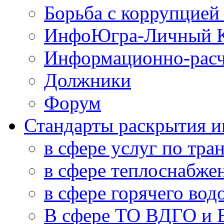
Борьба с коррупцией
ИнфоЮгра-Личный К
Информационно-расч
Должники
Форум
Стандарты раскрытия 
в сфере услуг по тра
в сфере теплоснабже
в сфере горячего во
В сфере ТО ВДГО и