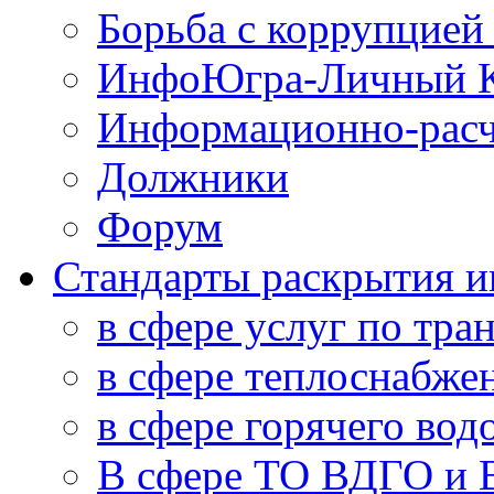
Борьба с коррупцией
ИнфоЮгра-Личный К
Информационно-расч
Должники
Форум
Стандарты раскрытия 
в сфере услуг по тра
в сфере теплоснабже
в сфере горячего во
В сфере ТО ВДГО и