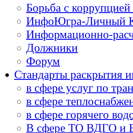
Борьба с коррупцией
ИнфоЮгра-Личный К
Информационно-расч
Должники
Форум
Стандарты раскрытия 
в сфере услуг по тра
в сфере теплоснабже
в сфере горячего во
В сфере ТО ВДГО и