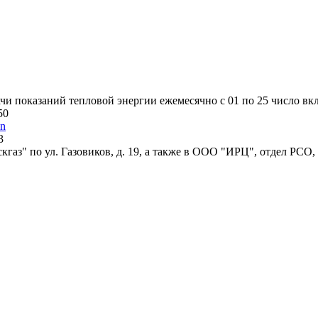
и показаний тепловой энергии ежемесячно с 01 по 25 число вк
50
in
3
аз" по ул. Газовиков, д. 19, а также в ООО "ИРЦ", отдел РСО,