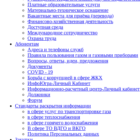
Платные образовательные услуги
Материально-техническое оснащение
Вакантные места для приёма (перевода)
Финансово-хозяйственная деятельность
Доступная среда
Международное сотрудничество
Охрана труда
Абонентам
Адреса и телефоны служб
Правила пользования газом и газовыми приборами
Вопросы, ответы, идеи, предложения
Документы
COVID - 19
Борьба с коррупцией в сфере ЖКХ
ИнфоЮгра-Личный Кабинет
Информационно-расчетный центр-Личный кабинет
Должники
Форум
Стандарты раскрытия информации
в сфере услуг по транспортировке газа
в сфере теплоснабжения
в сфере горячего водоснабжения
В сфере ТО ВДГО и ВКГО
Политика Персональных данных
Закупки