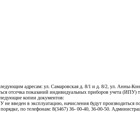
щим адресам: ул. Самаровская д. 8/1 и д. 8/2, ул. Анны-Коньково
ься отсечка показаний индивидуальных приборов учета (ИПУ) т
 следующие копии документов:
ИПУ не введен в эксплуатацию, начисления будут производиться 
орядке, по телефонам: 8(3467) 36- 00-40, 36-00-50. Админист