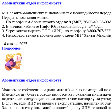
Абонентский отдел информирует
МП "Ханты-Мансийскгаз" напоминает о необходимости передач
Передать показания можно:
1. По телефонам Абонентского отдела: 8 (3467) 36-00-40, 36-00-
2. В личном кабинете Инфо-Югра cabinet.infougra.ru/#/login
3. Через контакт-центр ООО «ИРЦ» по телефону 8-800-707-322
4. Непосредственно в абонентском отделе МП "Ханты-Мансийскг
14 января 2025
Подробнее
Абонентский отдел информирует
Уважаемые собственники (наниматели) жилых помещений по следу
Мансийскгаз» будет проводиться отсечка показаний индивидуа
подготовить следующие копии документов: паспорт узла учета;
В случае, если ИПУ не введен в эксплуатацию, начисления буд
Заявки на отсечку показаний и опломбировку ИПУ тепловой эн