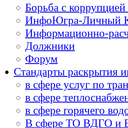
Борьба с коррупцией
ИнфоЮгра-Личный К
Информационно-расч
Должники
Форум
Стандарты раскрытия 
в сфере услуг по тра
в сфере теплоснабже
в сфере горячего во
В сфере ТО ВДГО и