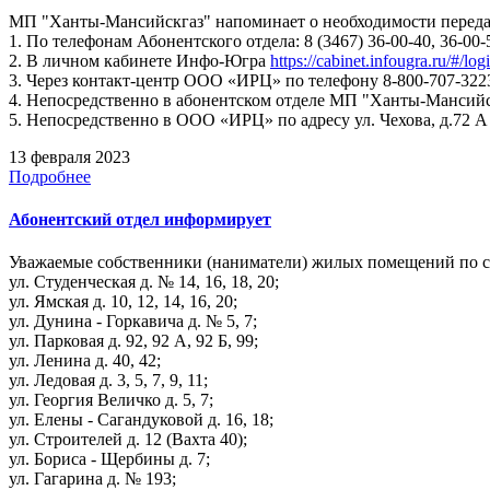
МП "Ханты-Мансийскгаз" напоминает о необходимости передач
1. По телефонам Абонентского отдела: 8 (3467) 36-00-40, 36-00-
2. В личном кабинете Инфо-Югра
https://cabinet.infougra.ru/#/log
3. Через контакт-центр ООО «ИРЦ» по телефону 8-800-707-322
4. Непосредственно в абонентском отделе МП "Ханты-Мансийскг
5. Непосредственно в ООО «ИРЦ» по адресу ул. Чехова, д.72 А
13 февраля 2023
Подробнее
Абонентский отдел информирует
Уважаемые собственники (наниматели) жилых помещений по 
ул. Студенческая д. № 14, 16, 18, 20;
ул. Ямская д. 10, 12, 14, 16, 20;
ул. Дунина - Горкавича д. № 5, 7;
ул. Парковая д. 92, 92 А, 92 Б, 99;
ул. Ленина д. 40, 42;
ул. Ледовая д. 3, 5, 7, 9, 11;
ул. Георгия Величко д. 5, 7;
ул. Елены - Сагандуковой д. 16, 18;
ул. Строителей д. 12 (Вахта 40);
ул. Бориса - Щербины д. 7;
ул. Гагарина д. № 193;