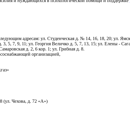
насилия и нуждающихся в психологической помощи и поддержке
им адресам: ул. Студенческая д. № 14, 16, 18, 20; ул. Ямская д.
. 3, 5, 7, 9, 11; ул. Георгия Величко д. 5, 7, 13, 15; ул. Елены - Са
амаровская д. 2, 6 кор. 1; ул. Грибная д. 8.
урсоснабжающей организацией,
кгаз»
ул. Чехова, д. 72 «А»)