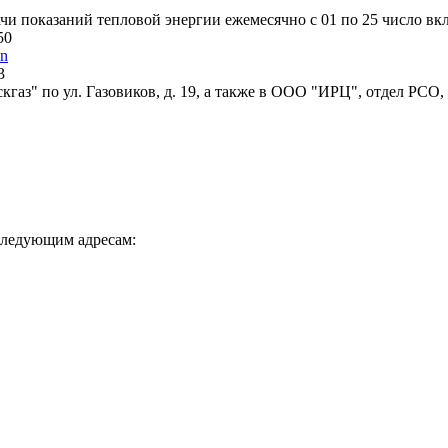
и показаний тепловой энергии ежемесячно с 01 по 25 число вк
50
in
3
аз" по ул. Газовиков, д. 19, а также в ООО "ИРЦ", отдел РСО,
следующим адресам: