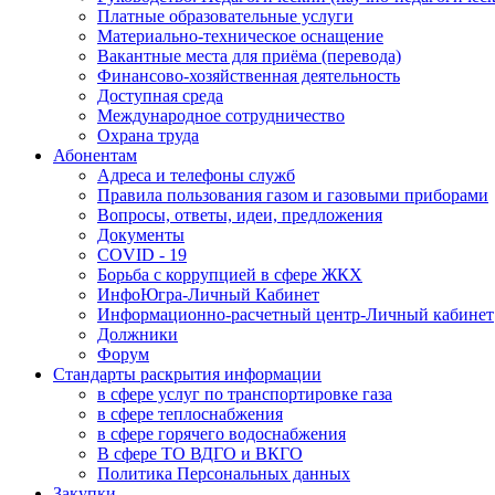
Платные образовательные услуги
Материально-техническое оснащение
Вакантные места для приёма (перевода)
Финансово-хозяйственная деятельность
Доступная среда
Международное сотрудничество
Охрана труда
Абонентам
Адреса и телефоны служб
Правила пользования газом и газовыми приборами
Вопросы, ответы, идеи, предложения
Документы
COVID - 19
Борьба с коррупцией в сфере ЖКХ
ИнфоЮгра-Личный Кабинет
Информационно-расчетный центр-Личный кабинет
Должники
Форум
Стандарты раскрытия информации
в сфере услуг по транспортировке газа
в сфере теплоснабжения
в сфере горячего водоснабжения
В сфере ТО ВДГО и ВКГО
Политика Персональных данных
Закупки