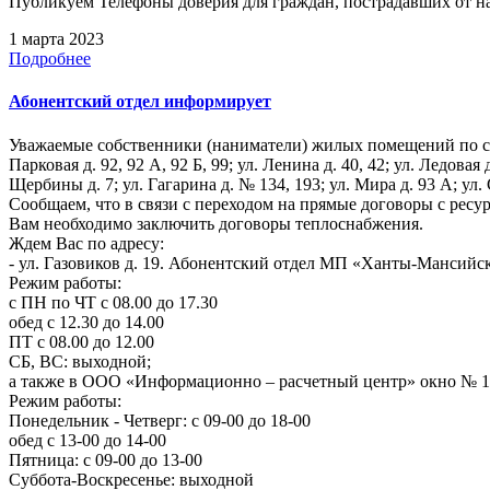
Публикуем Телефоны доверия для граждан, пострадавших от 
1 марта 2023
Подробнее
Абонентский отдел информирует
Уважаемые собственники (наниматели) жилых помещений по следующ
Парковая д. 92, 92 А, 92 Б, 99; ул. Ленина д. 40, 42; ул. Ледовая д
Щербины д. 7; ул. Гагарина д. № 134, 193; ул. Мира д. 93 А; ул. С
Сообщаем, что в связи с переходом на прямые договоры с рес
Вам необходимо заключить договоры теплоснабжения.
Ждем Вас по адресу:
- ул. Газовиков д. 19. Абонентский отдел МП «Ханты-Мансийс
Режим работы:
с ПН по ЧТ с 08.00 до 17.30
обед с 12.30 до 14.00
ПТ с 08.00 до 12.00
СБ, ВС: выходной;
а также в ООО «Информационно – расчетный центр» окно № 18 (
Режим работы:
Понедельник - Четверг: с 09-00 до 18-00
обед с 13-00 до 14-00
Пятница: с 09-00 до 13-00
Суббота-Воскресенье: выходной