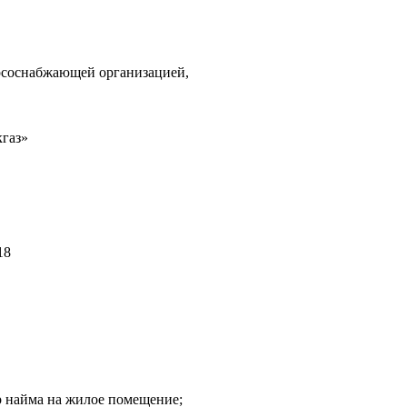
урсоснабжающей организацией,
кгаз»
18
р найма на жилое помещение;