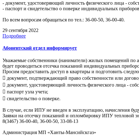
- документ, удостоверяющий личность физического лица - соб
- паспорт и свидетельство о поверке индивидуальных приборов
По всем вопросам обращаться по тел.: 36-00-50, 36-00-40.
29 сентября 2022
Подробнее
Абонентский отдел информирует
Уважаемые собственники (наниматели) жилых помещений по адрес
будет проводиться отсечка показаний индивидуальных приборо
Просим предоставить доступ в квартиры и подготовить следу
 документ, подтверждающий право собственности или догово
 документ, удостоверяющий личность физического лица - соб
 паспорт узла учета;
 свидетельство о поверке.
В случае, если ИПУ не введен в эксплуатацию, начисления буд
Заявки на отсечку показаний и опломбировку ИПУ тепловой э
8(3467) 36-00-40, 36-00-50, 33-08-13
Администрация МП «Ханты-Мансийскгаз»