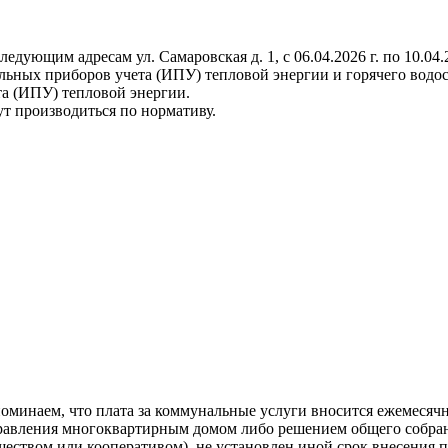
ющим адресам ул. Самаровская д. 1, с 06.04.2026 г. по 10.04.2
льных приборов учета (ИПУ) тепловой энергии и горячего водо
а (ИПУ) тепловой энергии.
ут производиться по нормативу.
инаем, что плата за коммунальные услуги вносится ежемесячно
управления многоквартирным домом либо решением общего собра
еством или кооперативом), не установлен иной срок внесения п