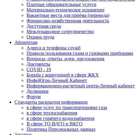
Платные образовательные услуги
Материально-техническое оснащение
Вакантные места для приёма (перевода)
Финансово-хозяйственная деятельность
Доступная среда
Международное сотрудничество
Охрана труда
Абонентам
Адреса и телефоны служб
Правила пользования газом и газовыми приборами
Вопросы, ответы, идеи, предложения
Документы
COVID - 19
Борьба с коррупцией в сфере ЖКХ
ИнфоЮгра-Личный Кабинет
Информационно-расчетный центр-Личный кабинет
Должники
Форум
Стандарты раскрытия информации
в сфере услуг по транспортировке газа
в сфере теплоснабжения
в сфере горячего водоснабжения
В сфере ТО ВДГО и ВКГО
Политика Персональных данных
Закупки