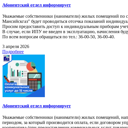
Абонентский отдел информирует
Уважаемые собственники (наниматели) жилых помещений по следу
Мансийскгаз" будет проводиться отсечка показаний индивидуа
Просим предоставить доступ к индивидуальным приборам учет
В случае, если ИПУ не введен в эксплуатацию, начисления буд
По всем вопросам обращаться по тел.: 36-00-50, 36-00-40.
3 апреля 2026
Подробнее
Абонентский отдел информирует
Уважаемые собственники (наниматели) жилых помещений, напом
периодом, за который производится оплата, если договором 
кооператива (при предоставлении коммунальных услуг товарищ