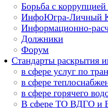
Борьба с коррупцией
ИнфоЮгра-Личный К
Информационно-расч
Должники
Форум
Стандарты раскрытия 
в сфере услуг по тра
в сфере теплоснабже
в сфере горячего во
В сфере ТО ВДГО и