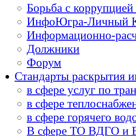
Борьба с коррупцией
ИнфоЮгра-Личный К
Информационно-расч
Должники
Форум
Стандарты раскрытия 
в сфере услуг по тра
в сфере теплоснабже
в сфере горячего во
В сфере ТО ВДГО и