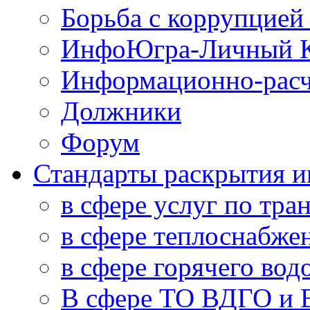
Борьба с коррупцией
ИнфоЮгра-Личный К
Информационно-расч
Должники
Форум
Стандарты раскрытия 
в сфере услуг по тра
в сфере теплоснабже
в сфере горячего во
В сфере ТО ВДГО и