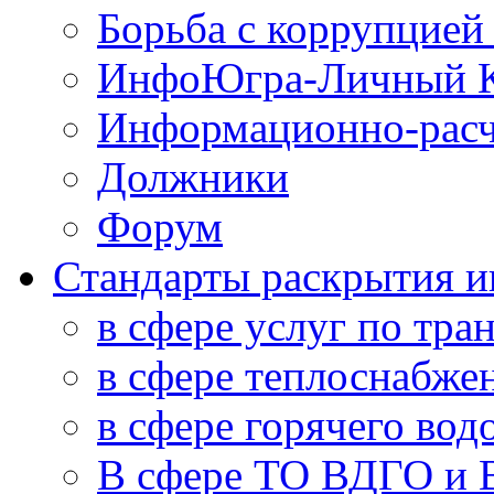
Борьба с коррупцией
ИнфоЮгра-Личный К
Информационно-расч
Должники
Форум
Стандарты раскрытия 
в сфере услуг по тра
в сфере теплоснабже
в сфере горячего во
В сфере ТО ВДГО и