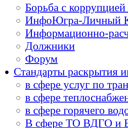
Борьба с коррупцией
ИнфоЮгра-Личный К
Информационно-расч
Должники
Форум
Стандарты раскрытия 
в сфере услуг по тра
в сфере теплоснабже
в сфере горячего во
В сфере ТО ВДГО и