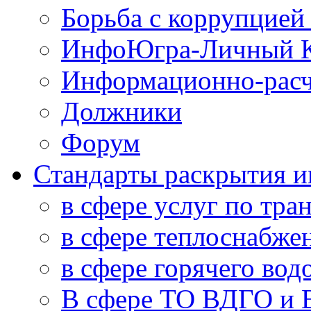
Борьба с коррупцией
ИнфоЮгра-Личный К
Информационно-расч
Должники
Форум
Стандарты раскрытия 
в сфере услуг по тра
в сфере теплоснабже
в сфере горячего во
В сфере ТО ВДГО и