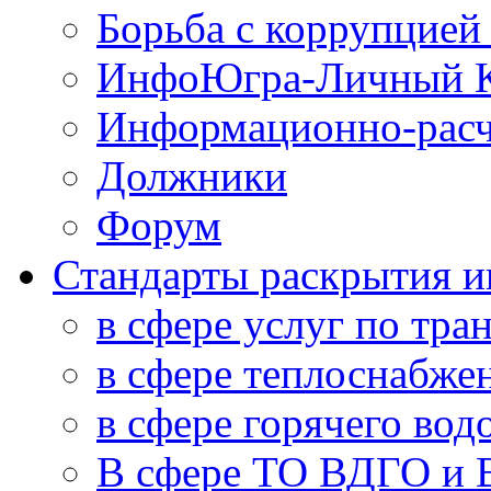
Борьба с коррупцией
ИнфоЮгра-Личный К
Информационно-расч
Должники
Форум
Стандарты раскрытия 
в сфере услуг по тра
в сфере теплоснабже
в сфере горячего во
В сфере ТО ВДГО и