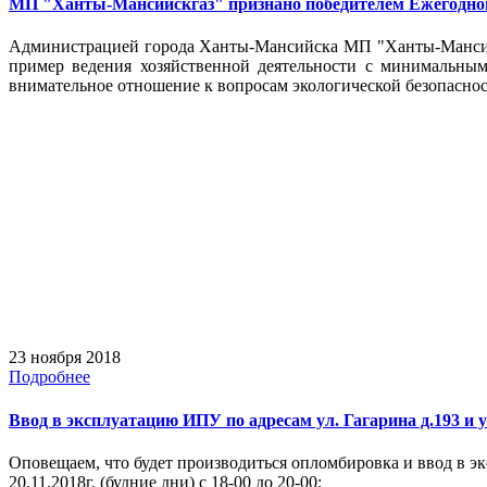
МП "Ханты-Мансийскгаз" признано победителем Ежегодного
Администрацией города Ханты-Мансийска МП "Ханты-Мансийс
пример ведения хозяйственной деятельности с минимальным
внимательное отношение к вопросам экологической безопаснос
23 ноября 2018
Подробнее
Ввод в эксплуатацию ИПУ по адресам ул. Гагарина д.193 и у
Оповещаем, что будет производиться опломбировка и ввод в э
20.11.2018г. (будние дни) с 18-00 до 20-00;