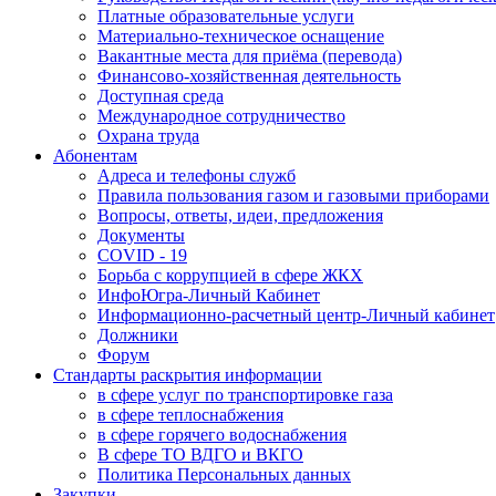
Платные образовательные услуги
Материально-техническое оснащение
Вакантные места для приёма (перевода)
Финансово-хозяйственная деятельность
Доступная среда
Международное сотрудничество
Охрана труда
Абонентам
Адреса и телефоны служб
Правила пользования газом и газовыми приборами
Вопросы, ответы, идеи, предложения
Документы
COVID - 19
Борьба с коррупцией в сфере ЖКХ
ИнфоЮгра-Личный Кабинет
Информационно-расчетный центр-Личный кабинет
Должники
Форум
Стандарты раскрытия информации
в сфере услуг по транспортировке газа
в сфере теплоснабжения
в сфере горячего водоснабжения
В сфере ТО ВДГО и ВКГО
Политика Персональных данных
Закупки