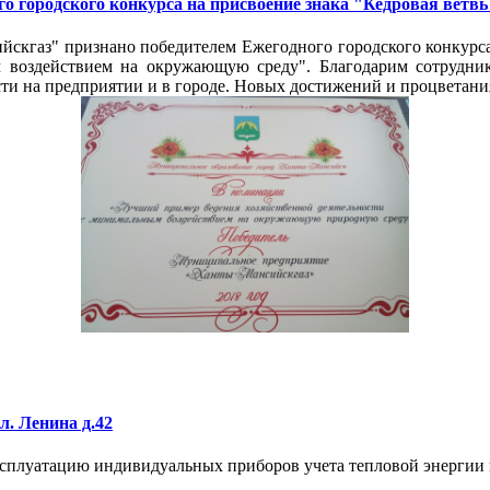
 городского конкурса на присвоение знака "Кедровая ветвь
кгаз" признано победителем Ежегодного городского конкурса 
 воздействием на окружающую среду". Благодарим сотрудник
ти на предприятии и в городе. Новых достижений и процветани
л. Ленина д.42
ксплуатацию индивидуальных приборов учета тепловой энергии 