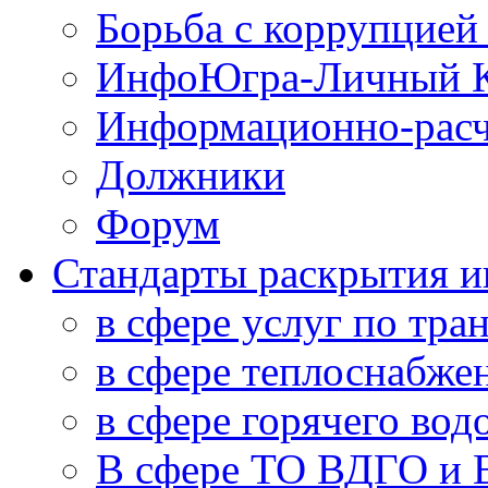
Борьба с коррупцией
ИнфоЮгра-Личный К
Информационно-расч
Должники
Форум
Стандарты раскрытия 
в сфере услуг по тра
в сфере теплоснабже
в сфере горячего во
В сфере ТО ВДГО и