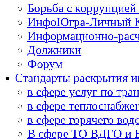
Борьба с коррупцией
ИнфоЮгра-Личный К
Информационно-расч
Должники
Форум
Стандарты раскрытия 
в сфере услуг по тра
в сфере теплоснабже
в сфере горячего во
В сфере ТО ВДГО и