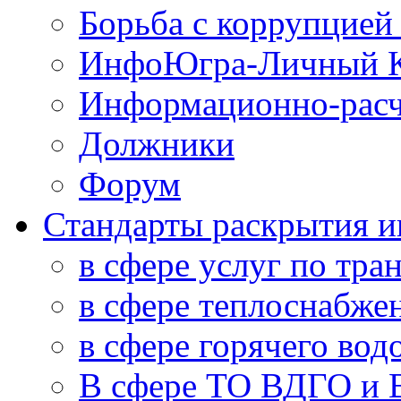
Борьба с коррупцией
ИнфоЮгра-Личный К
Информационно-расч
Должники
Форум
Стандарты раскрытия 
в сфере услуг по тра
в сфере теплоснабже
в сфере горячего во
В сфере ТО ВДГО и