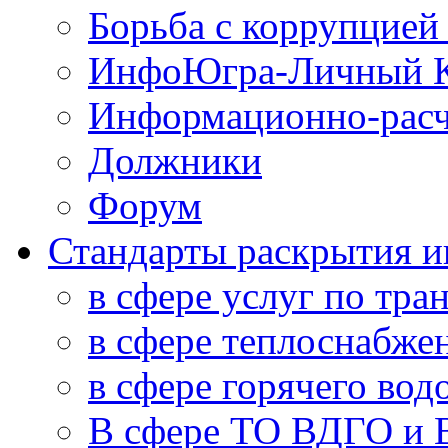
Борьба с коррупцией
ИнфоЮгра-Личный К
Информационно-расч
Должники
Форум
Стандарты раскрытия 
в сфере услуг по тра
в сфере теплоснабже
в сфере горячего во
В сфере ТО ВДГО и