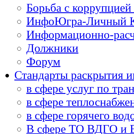
Борьба с коррупцией
ИнфоЮгра-Личный К
Информационно-расч
Должники
Форум
Стандарты раскрытия 
в сфере услуг по тра
в сфере теплоснабже
в сфере горячего во
В сфере ТО ВДГО и