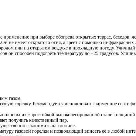
 применение при выборе обогрева открытых террас, беседок, л
Он не имеет открытого огня, а греет с помощью инфракрасных 
ородом или на открытом воздухе в прохладную погоду. Уличный 
усов он способен подогреть температуру до +25 градусов. Уличн
ным газом.
зовую горелку. Рекомендуется использовать фирменное сертиф
полнены из жаростойкой высоколегированной стали толщиной 3 
ляет получить качественный пар.
существенно сэкономить на топливе.
атуру газовой горелки и позволяющий вписать её в любой инте