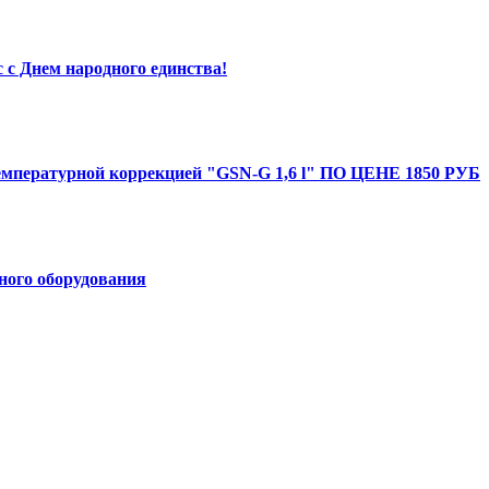
с Днем народного единства!
ратурной коррекцией "GSN-G 1,6 l" ПО ЦЕНЕ 1850 РУБ
ного оборудования