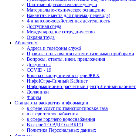
Платные образовательные услуги
Материально-техническое оснащение
Вакантные места для приёма (перевода)
Финансово-хозяйственная деятельность
Доступная среда
Международное сотрудничество
Охрана труда
Абонентам
Адреса и телефоны служб
Правила пользования газом и газовыми приборами
Вопросы, ответы, идеи, предложения
Документы
COVID - 19
Борьба с коррупцией в сфере ЖКХ
ИнфоЮгра-Личный Кабинет
Информационно-расчетный центр-Личный кабинет
Должники
Форум
Стандарты раскрытия информации
в сфере услуг по транспортировке газа
в сфере теплоснабжения
в сфере горячего водоснабжения
В сфере ТО ВДГО и ВКГО
Политика Персональных данных
Закупки