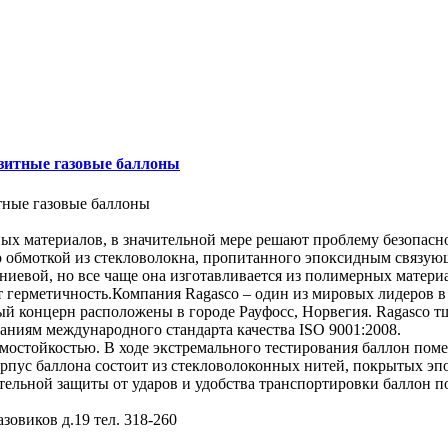
ные газовые баллоны
е газовые баллоны
ых материалов, в значительной мере решают проблему безопасно
 обмоткой из стекловолокна, пропитанного эпоксидным связующ
иевой, но все чаще она изготавливается из полимерных материа
ает герметичность.Компания Ragasco – один из мировых лидеров
й концерн расположены в городе Рауфосс, Норвегия. Ragasco т
ваниям международного стандарта качества ISO 9001:2008.
мостойкостью. В ходе экстремального тестирования баллон помещ
корпус баллона состоит из стекловолоконных нитей, покрытых эп
тельной защиты от ударов и удобства транспортировки баллон 
зовиков д.19 тел. 318-260