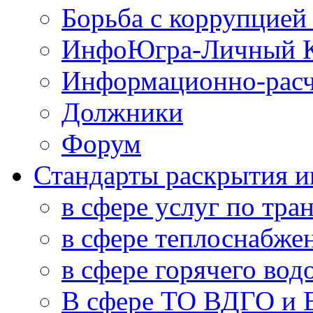
Борьба с коррупцией
ИнфоЮгра-Личный К
Информационно-расч
Должники
Форум
Стандарты раскрытия 
в сфере услуг по тра
в сфере теплоснабже
в сфере горячего во
В сфере ТО ВДГО и