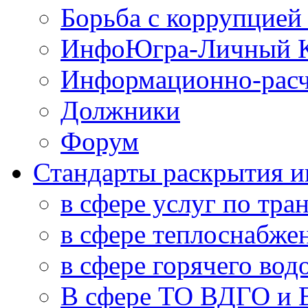
Борьба с коррупцией
ИнфоЮгра-Личный К
Информационно-расч
Должники
Форум
Стандарты раскрытия 
в сфере услуг по тра
в сфере теплоснабже
в сфере горячего во
В сфере ТО ВДГО и