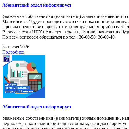
Абонентский отдел информирует
Уважаемые собственники (наниматели) жилых помещений по следу
Мансийскгаз" будет проводиться отсечка показаний индивидуа
Просим предоставить доступ к индивидуальным приборам учет
В случае, если ИПУ не введен в эксплуатацию, начисления буд
По всем вопросам обращаться по тел.: 36-00-50, 36-00-40.
3 апреля 2026
Подробнее
Абонентский отдел информирует
Уважаемые собственники (наниматели) жилых помещений, напом
периодом, за который производится оплата, если договором 
кооператива (при предоставлении коммунальных услуг товарищ