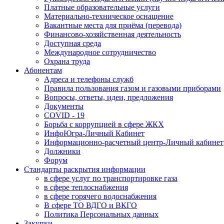
Платные образовательные услуги
Материально-техническое оснащение
Вакантные места для приёма (перевода)
Финансово-хозяйственная деятельность
Доступная среда
Международное сотрудничество
Охрана труда
Абонентам
Адреса и телефоны служб
Правила пользования газом и газовыми приборами
Вопросы, ответы, идеи, предложения
Документы
COVID - 19
Борьба с коррупцией в сфере ЖКХ
ИнфоЮгра-Личный Кабинет
Информационно-расчетный центр-Личный кабинет
Должники
Форум
Стандарты раскрытия информации
в сфере услуг по транспортировке газа
в сфере теплоснабжения
в сфере горячего водоснабжения
В сфере ТО ВДГО и ВКГО
Политика Персональных данных
Закупки