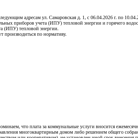
ющим адресам ул. Самаровская д. 1, с 06.04.2026 г. по 10.04.2
льных приборов учета (ИПУ) тепловой энергии и горячего водо
а (ИПУ) тепловой энергии.
ут производиться по нормативу.
инаем, что плата за коммунальные услуги вносится ежемесячно
управления многоквартирным домом либо решением общего собра
еством или кооперативом), не установлен иной срок внесения п