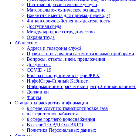
Платные образовательные услуги
Материально-техническое оснащение
Вакантные места для приёма (перевода)
Финансово-хозяйственная деятельность
Доступная среда
Международное сотрудничество
Охрана труда
Абонентам
Адреса и телефоны служб
Правила пользования газом и газовыми приборами
Вопросы, ответы, идеи, предложения
Документы
COVID - 19
Борьба с коррупцией в сфере ЖКХ
ИнфоЮгра-Личный Кабинет
Информационно-расчетный центр-Личный кабинет
Должники
Форум
Стандарты раскрытия информации
в сфере услуг по транспортировке газа
в сфере теплоснабжения
в сфере горячего водоснабжения
В сфере ТО ВДГО и ВКГО
Политика Персональных данных
Закупки