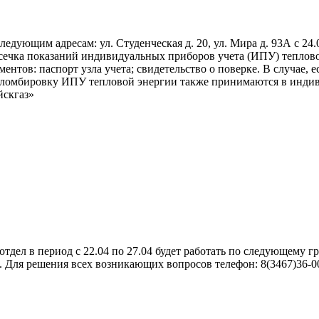
щим адресам: ул. Студенческая д. 20, ул. Мира д. 93А с 24.06.2
ечка показаний индивидуальных приборов учета (ИПУ) теплово
нтов: паспорт узла учета; свидетельство о поверке. В случае, 
опломбировку ИПУ тепловой энергии также принимаются в индив
йскгаз»
ел в период с 22.04 по 27.04 будет работать по следующему граф
ень. Для решения всех возникающих вопросов телефон: 8(3467)36-0