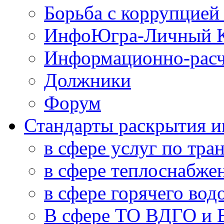
Борьба с коррупцией
ИнфоЮгра-Личный К
Информационно-расч
Должники
Форум
Стандарты раскрытия 
в сфере услуг по тра
в сфере теплоснабже
в сфере горячего во
В сфере ТО ВДГО и