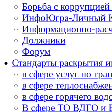
Борьба с коррупцией
ИнфоЮгра-Личный К
Информационно-расч
Должники
Форум
Стандарты раскрытия 
в сфере услуг по тра
в сфере теплоснабже
в сфере горячего во
В сфере ТО ВДГО и