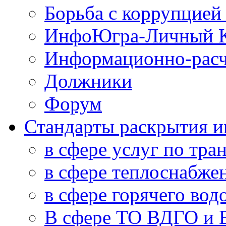
Борьба с коррупцией
ИнфоЮгра-Личный К
Информационно-расч
Должники
Форум
Стандарты раскрытия 
в сфере услуг по тра
в сфере теплоснабже
в сфере горячего во
В сфере ТО ВДГО и