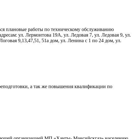
иться плановые работы по техническому обслуживанию
ам: ул. Лермонтова 19А, ул. Ледовая 7, ул. Ледовая 9, ул.
говая 9,13,47,51, 51а дом, ул. Ленина с 1 по 24 дом, ул.
еподготовки, а так же повышения квалификации по
абжающей организацией МП «Ханты- Мансийскгаз» населению