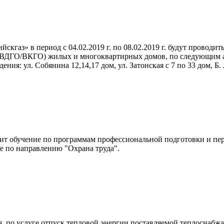
кгаз» в период с 04.02.2019 г. по 08.02.2019 г. будут провод
ВДГО/ВКГО) жилых и многоквартирных домов, по следующим адрес
ия: ул. Собянина 12,14,17 дом, ул. Затонская с 7 по 33 дом, Б. Ло
т обучение по программам профессиональной подготовки и пер
е по направлению "Охрана труда".
ния, по услуге отпуск тепловой энергии поставляемой теплосн