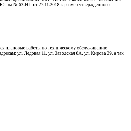
Югры № 63-НП от 27.11.2018 г. размер утвержденного
иться плановые работы по техническому обслуживанию
м: ул. Ледовая 11, ул. Заводская 8А, ул. Кирова 39, а так