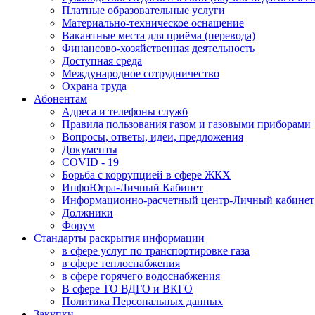
Платные образовательные услуги
Материально-техническое оснащение
Вакантные места для приёма (перевода)
Финансово-хозяйственная деятельность
Доступная среда
Международное сотрудничество
Охрана труда
Абонентам
Адреса и телефоны служб
Правила пользования газом и газовыми приборами
Вопросы, ответы, идеи, предложения
Документы
COVID - 19
Борьба с коррупцией в сфере ЖКХ
ИнфоЮгра-Личный Кабинет
Информационно-расчетный центр-Личный кабинет
Должники
Форум
Стандарты раскрытия информации
в сфере услуг по транспортировке газа
в сфере теплоснабжения
в сфере горячего водоснабжения
В сфере ТО ВДГО и ВКГО
Политика Персональных данных
Закупки