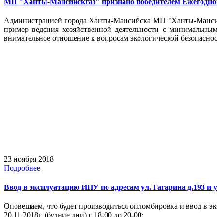
МП "Ханты-Мансийскгаз" признано победителем Ежегодного
Администрацией города Ханты-Мансийска МП "Ханты-Мансийс
пример ведения хозяйственной деятельности с минимальным
внимательное отношение к вопросам экологической безопаснос
23 ноября 2018
Подробнее
Ввод в эксплуатацию ИПУ по адресам ул. Гагарина д.193 и у
Оповещаем, что будет производиться опломбировка и ввод в э
20.11.2018г. (будние дни) с 18-00 до 20-00;