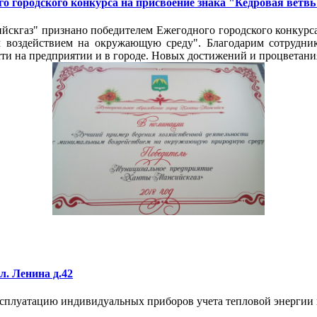
 городского конкурса на присвоение знака "Кедровая ветвь
кгаз" признано победителем Ежегодного городского конкурса 
 воздействием на окружающую среду". Благодарим сотрудник
ти на предприятии и в городе. Новых достижений и процветани
л. Ленина д.42
ксплуатацию индивидуальных приборов учета тепловой энергии 