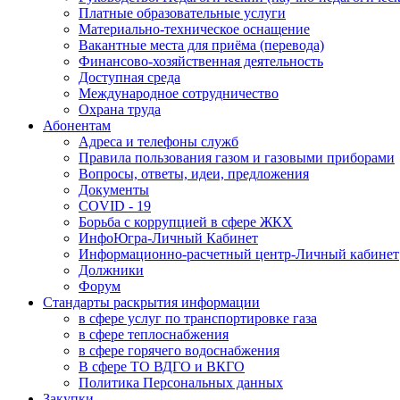
Платные образовательные услуги
Материально-техническое оснащение
Вакантные места для приёма (перевода)
Финансово-хозяйственная деятельность
Доступная среда
Международное сотрудничество
Охрана труда
Абонентам
Адреса и телефоны служб
Правила пользования газом и газовыми приборами
Вопросы, ответы, идеи, предложения
Документы
COVID - 19
Борьба с коррупцией в сфере ЖКХ
ИнфоЮгра-Личный Кабинет
Информационно-расчетный центр-Личный кабинет
Должники
Форум
Стандарты раскрытия информации
в сфере услуг по транспортировке газа
в сфере теплоснабжения
в сфере горячего водоснабжения
В сфере ТО ВДГО и ВКГО
Политика Персональных данных
Закупки