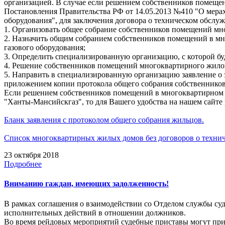
организацией. В случае если решением собственников помеще
Постановления Правительства РФ от 14.05.2013 №410 "О мера
оборудования", для заключения договора о техническом обсл
1. Организовать общее собрание собственников помещений мн
2. Назначить общим собранием собственников помещений в мн
газового оборудования;
3. Определить специализированную организацию, с которой бу
4. Решение собственников помещений многоквартирного жило
5. Направить в специализированную организацию заявление о 
приложением копии протокола общего собрания собственнико
Если решением собственников помещений в многоквартирном д
"Ханты-Мансийскгаз", то для Вашего удобства на нашем сайте
Бланк заявления с протоколом общего собрания жильцов.
Список многоквартирных жилых домов без договоров о техни
23 октября 2018
Подробнее
Вниманию гаждан, имеющих задолженность!
В рамках соглашения о взаимодействии со Отделом службы с
исполнительных действий в отношении должников.
Во время рейдовых мероприятий судебные приставы могут пр