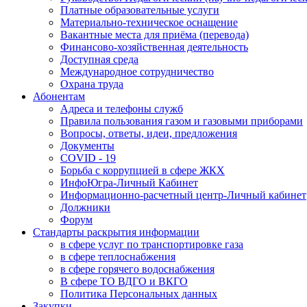
Платные образовательные услуги
Материально-техническое оснащение
Вакантные места для приёма (перевода)
Финансово-хозяйственная деятельность
Доступная среда
Международное сотрудничество
Охрана труда
Абонентам
Адреса и телефоны служб
Правила пользования газом и газовыми приборами
Вопросы, ответы, идеи, предложения
Документы
COVID - 19
Борьба с коррупцией в сфере ЖКХ
ИнфоЮгра-Личный Кабинет
Информационно-расчетный центр-Личный кабинет
Должники
Форум
Стандарты раскрытия информации
в сфере услуг по транспортировке газа
в сфере теплоснабжения
в сфере горячего водоснабжения
В сфере ТО ВДГО и ВКГО
Политика Персональных данных
Закупки