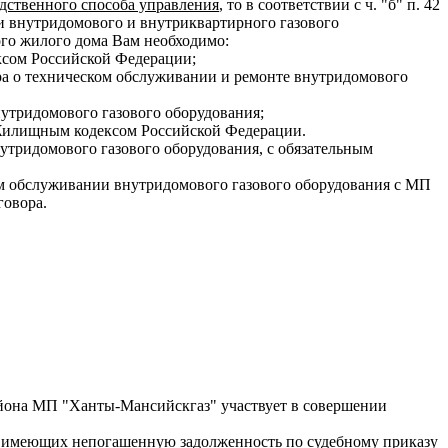
дственного способа управления
, то в соответствии с ч. "б" п. 42
и внутридомового и внутриквартирного газового
ого жилого дома Вам необходимо:
ксом Российской Федерации;
ра о техническом обслуживании и ремонте внутридомового
нутридомового газового оборудования;
 Жилищным кодексом Российской Федерации.
утридомового газового оборудования, с обязательным
м обслуживании внутридомового газового оборудования с МП
говора.
айона МП "Ханты-Мансийскгаз" участвует в совершении
, имеющих непогашенную задолженность по судебному приказу