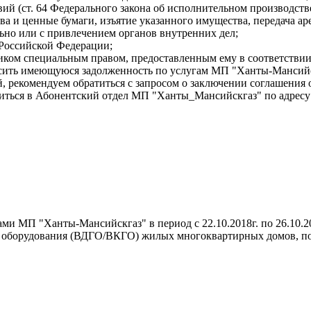
й (ст. 64 Федерального закона об исполнительном производстве
ва и ценные бумаги, изъятие указанного имущества, передача ар
льно или с привлечением органов внутренних дел;
 Российской Федерации;
иком специальным правом, предоставленным ему в соответствии
асить имеющуюся задолженность по услугам МП "Ханты-Мансийс
й, рекомендуем обратиться с запросом о заключении соглашения 
ься в Абонентский отдел МП "Ханты_Мансийскгаз" по адресу: г
ми МП "Ханты-Мансийскгаз" в период с 22.10.2018г. по 26.10.2
о оборудования (ВДГО/ВКГО) жилых многоквартирных домов, п