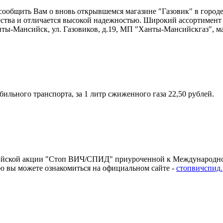
ообщить Вам о вновь открывшемся магазине "Газовик" в город
ства и отличается высокой надежностью. Широкий ассортимент 
нты-Мансийск, ул. Газовиков, д.19, МП "Ханты-Мансийскгаз", м
ильного транспорта, за 1 литр сжиженного газа 22,50 рублей.
сийской акции "Стоп ВИЧ/СПИД" приуроченной к Международн
ю вы можете ознакомиться на официальном сайте -
стопвичспид