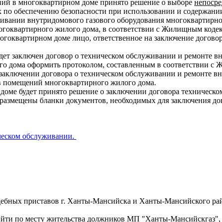
ний в многоквартирном доме принято решение о выборе
непосре
х по обеспечению безопасности при использовании и содержани
уживании внутридомового газового оборудования многоквартирн
огоквартирного жилого дома, в соответствии с Жилищным коде
огоквартирном доме лицо, ответственное на заключение догово
дет заключен договор о техническом обслуживании и ремонте в
го дома оформить протоколом, составленным в соответствии с
заключении договора о техническом обслуживании и ремонте вн
в помещений многоквартирного жилого дома.
оме будет принято решение о заключении договора техническо
 размещены бланки документов, необходимых для заключения до
ческом обслуживании.
удебных приставов г. Ханты-Мансийска и Ханты-Мансийского р
ийти по месту жительства должников МП "Ханты-Мансийскгаз"