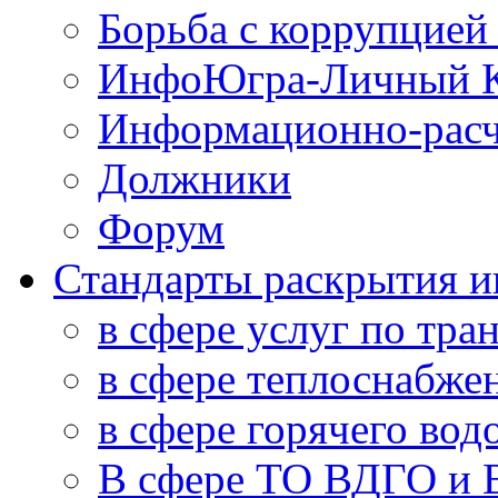
Борьба с коррупцией
ИнфоЮгра-Личный К
Информационно-расч
Должники
Форум
Стандарты раскрытия 
в сфере услуг по тра
в сфере теплоснабже
в сфере горячего во
В сфере ТО ВДГО и