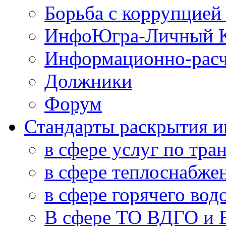
Борьба с коррупцией
ИнфоЮгра-Личный К
Информационно-расч
Должники
Форум
Стандарты раскрытия 
в сфере услуг по тра
в сфере теплоснабже
в сфере горячего во
В сфере ТО ВДГО и