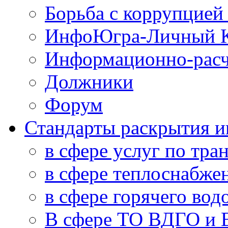
Борьба с коррупцией
ИнфоЮгра-Личный К
Информационно-расч
Должники
Форум
Стандарты раскрытия 
в сфере услуг по тра
в сфере теплоснабже
в сфере горячего во
В сфере ТО ВДГО и