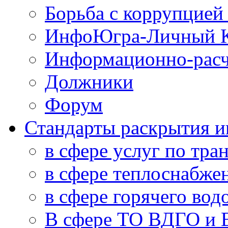
Борьба с коррупцией
ИнфоЮгра-Личный К
Информационно-расч
Должники
Форум
Стандарты раскрытия 
в сфере услуг по тра
в сфере теплоснабже
в сфере горячего во
В сфере ТО ВДГО и