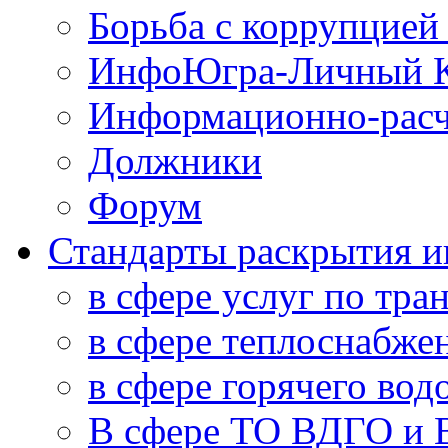
Борьба с коррупцией
ИнфоЮгра-Личный К
Информационно-расч
Должники
Форум
Стандарты раскрытия 
в сфере услуг по тра
в сфере теплоснабже
в сфере горячего во
В сфере ТО ВДГО и