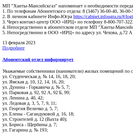
МП "Ханты-Мансийскгаз" напоминает о необходимости передач
1. По телефонам Абонентского отдела: 8 (3467) 36-00-40, 36-00-
2. В личном кабинете Инфо-Югра
https://cabinet.infougra.ru/#/log
3. Через контакт-центр ООО «ИРЦ» по телефону 8-800-707-322
4. Непосредственно в абонентском отделе МП "Ханты-Мансийскг
5. Непосредственно в ООО «ИРЦ» по адресу ул. Чехова, д.72 А
13 февраля 2023
Подробнее
Абонентский отдел информирует
Уважаемые собственники (наниматели) жилых помещений по 
ул. Студенческая д. № 14, 16, 18, 20;
ул. Ямская д. 10, 12, 14, 16, 20;
ул. Дунина - Горкавича д. № 5, 7;
ул. Парковая д. 92, 92 А, 92 Б, 99;
ул. Ленина д. 40, 42;
ул. Ледовая д. 3, 5, 7, 9, 11;
ул. Георгия Величко д. 5, 7;
ул. Елены - Сагандуковой д. 16, 18;
ул. Строителей д. 12 (Вахта 40);
ул. Бориса - Щербины д. 7;
ул. Гагарина д. № 193;