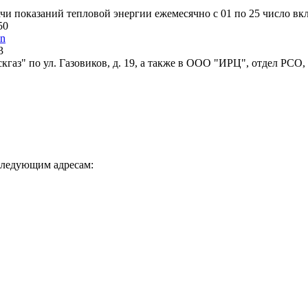
и показаний тепловой энергии ежемесячно с 01 по 25 число вк
50
in
3
аз" по ул. Газовиков, д. 19, а также в ООО "ИРЦ", отдел РСО,
следующим адресам: