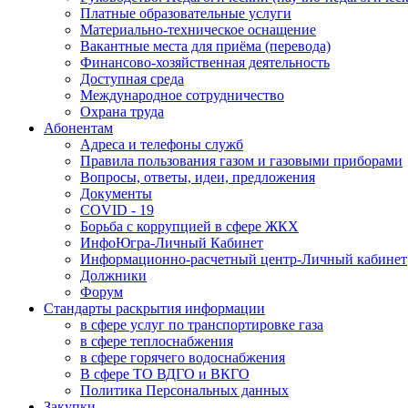
Платные образовательные услуги
Материально-техническое оснащение
Вакантные места для приёма (перевода)
Финансово-хозяйственная деятельность
Доступная среда
Международное сотрудничество
Охрана труда
Абонентам
Адреса и телефоны служб
Правила пользования газом и газовыми приборами
Вопросы, ответы, идеи, предложения
Документы
COVID - 19
Борьба с коррупцией в сфере ЖКХ
ИнфоЮгра-Личный Кабинет
Информационно-расчетный центр-Личный кабинет
Должники
Форум
Стандарты раскрытия информации
в сфере услуг по транспортировке газа
в сфере теплоснабжения
в сфере горячего водоснабжения
В сфере ТО ВДГО и ВКГО
Политика Персональных данных
Закупки