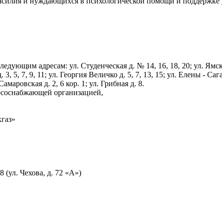
насилия и нуждающихся в психологической помощи и поддержке
им адресам: ул. Студенческая д. № 14, 16, 18, 20; ул. Ямская д.
. 3, 5, 7, 9, 11; ул. Георгия Величко д. 5, 7, 13, 15; ул. Елены - Са
амаровская д. 2, 6 кор. 1; ул. Грибная д. 8.
урсоснабжающей организацией,
кгаз»
ул. Чехова, д. 72 «А»)