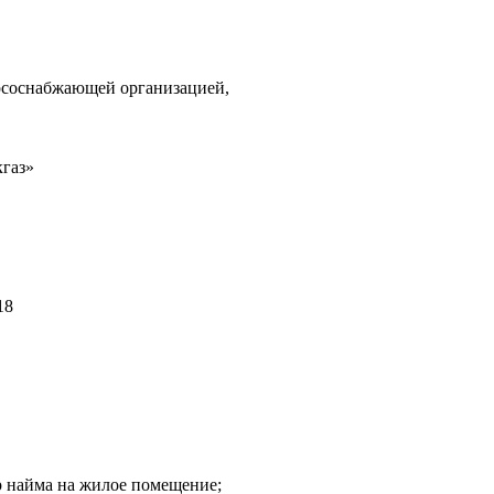
урсоснабжающей организацией,
кгаз»
18
р найма на жилое помещение;