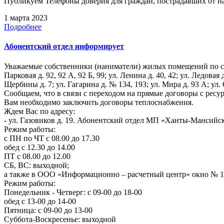
Публикуем Телефоны доверия для граждан, пострадавших от 
1 марта 2023
Подробнее
Абонентский отдел информирует
Уважаемые собственники (наниматели) жилых помещений по следующ
Парковая д. 92, 92 А, 92 Б, 99; ул. Ленина д. 40, 42; ул. Ледовая д
Щербины д. 7; ул. Гагарина д. № 134, 193; ул. Мира д. 93 А; ул. С
Сообщаем, что в связи с переходом на прямые договоры с рес
Вам необходимо заключить договоры теплоснабжения.
Ждем Вас по адресу:
- ул. Газовиков д. 19. Абонентский отдел МП «Ханты-Мансийс
Режим работы:
с ПН по ЧТ с 08.00 до 17.30
обед с 12.30 до 14.00
ПТ с 08.00 до 12.00
СБ, ВС: выходной;
а также в ООО «Информационно – расчетный центр» окно № 18 (
Режим работы:
Понедельник - Четверг: с 09-00 до 18-00
обед с 13-00 до 14-00
Пятница: с 09-00 до 13-00
Суббота-Воскресенье: выходной