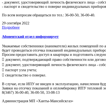
- документ, удостоверяющий личность физического лица - соб
- паспорт и свидетельство о поверке индивидуальных приборов
По всем вопросам обращаться по тел.: 36-00-50, 36-00-40.
29 сентября 2022
Подробнее
Абонентский отдел информирует
Уважаемые собственники (наниматели) жилых помещений по адрес
будет проводиться отсечка показаний индивидуальных приборо
Просим предоставить доступ в квартиры и подготовить следу
 документ, подтверждающий право собственности или догово
 документ, удостоверяющий личность физического лица - соб
 паспорт узла учета;
 свидетельство о поверке.
В случае, если ИПУ не введен в эксплуатацию, начисления буд
Заявки на отсечку показаний и опломбировку ИПУ тепловой э
8(3467) 36-00-40, 36-00-50, 33-08-13
Администрация МП «Ханты-Мансийскгаз»