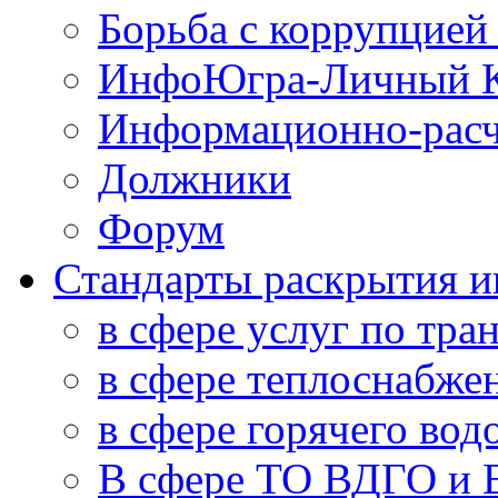
Борьба с коррупцией
ИнфоЮгра-Личный К
Информационно-расч
Должники
Форум
Стандарты раскрытия 
в сфере услуг по тра
в сфере теплоснабже
в сфере горячего во
В сфере ТО ВДГО и