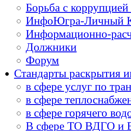
Борьба с коррупцией
ИнфоЮгра-Личный К
Информационно-расч
Должники
Форум
Стандарты раскрытия 
в сфере услуг по тра
в сфере теплоснабже
в сфере горячего во
В сфере ТО ВДГО и