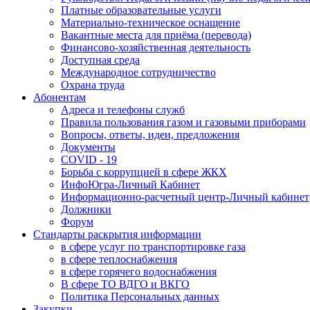
Платные образовательные услуги
Материально-техническое оснащение
Вакантные места для приёма (перевода)
Финансово-хозяйственная деятельность
Доступная среда
Международное сотрудничество
Охрана труда
Абонентам
Адреса и телефоны служб
Правила пользования газом и газовыми приборами
Вопросы, ответы, идеи, предложения
Документы
COVID - 19
Борьба с коррупцией в сфере ЖКХ
ИнфоЮгра-Личный Кабинет
Информационно-расчетный центр-Личный кабинет
Должники
Форум
Стандарты раскрытия информации
в сфере услуг по транспортировке газа
в сфере теплоснабжения
в сфере горячего водоснабжения
В сфере ТО ВДГО и ВКГО
Политика Персональных данных
Закупки