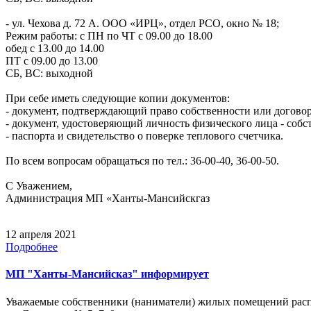
- ул. Чехова д. 72 А. ООО «ИРЦ», отдел РСО, окно № 18;
Режим работы: с ПН по ЧТ с 09.00 до 18.00
обед с 13.00 до 14.00
ПТ с 09.00 до 13.00
СБ, ВС: выходной
При себе иметь следующие копии документов:
- документ, подтверждающий право собственности или догово
- документ, удостоверяющий личность физического лица - соб
- паспорта и свидетельство о поверке теплового счетчика.
По всем вопросам обращаться по тел.: 36-00-40, 36-00-50.
С Уважением,
Администрация МП «Ханты-Мансийскгаз
12 апреля 2021
Подробнее
МП "Ханты-Мансийсказ" информирует
Уважаемые собственники (наниматели) жилых помещений рас