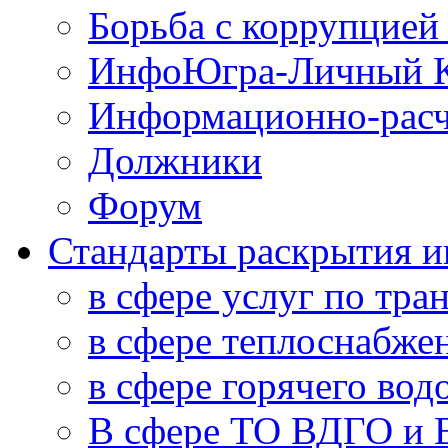
Борьба с коррупцией
ИнфоЮгра-Личный К
Информационно-расч
Должники
Форум
Стандарты раскрытия 
в сфере услуг по тра
в сфере теплоснабже
в сфере горячего во
В сфере ТО ВДГО и