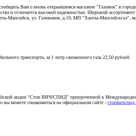
ообщить Вам о вновь открывшемся магазине "Газовик" в город
ства и отличается высокой надежностью. Широкий ассортимент 
нты-Мансийск, ул. Газовиков, д.19, МП "Ханты-Мансийскгаз", м
ильного транспорта, за 1 литр сжиженного газа 22,50 рублей.
сийской акции "Стоп ВИЧ/СПИД" приуроченной к Международн
ю вы можете ознакомиться на официальном сайте -
стопвичспид