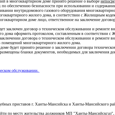
ний в многоквартирном доме принято решение о выборе
непосре
х по обеспечению безопасности при использовании и содержани
уживании внутридомового газового оборудования многоквартирн
огоквартирного жилого дома, в соответствии с Жилищным коде
огоквартирном доме лицо, ответственное на заключение догово
дет заключен договор о техническом обслуживании и ремонте в
го дома оформить протоколом, составленным в соответствии с
заключении договора о техническом обслуживании и ремонте вн
в помещений многоквартирного жилого дома.
оме будет принято решение о заключении договора техническо
 размещены бланки документов, необходимых для заключения до
ческом обслуживании.
удебных приставов г. Ханты-Мансийска и Ханты-Мансийского р
ийти по месту жительства должников МП "Ханты-Мансийскгаз"