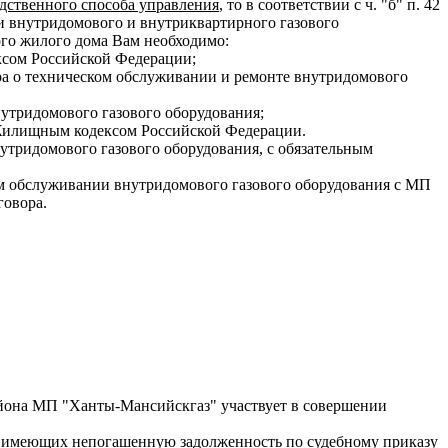
дственного способа управления
, то в соответствии с ч. "б" п. 42
и внутридомового и внутриквартирного газового
ого жилого дома Вам необходимо:
ксом Российской Федерации;
ра о техническом обслуживании и ремонте внутридомового
нутридомового газового оборудования;
 Жилищным кодексом Российской Федерации.
утридомового газового оборудования, с обязательным
м обслуживании внутридомового газового оборудования с МП
говора.
айона МП "Ханты-Мансийскгаз" участвует в совершении
, имеющих непогашенную задолженность по судебному приказу