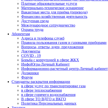
Платные образовательные услуги
Материально-техническое оснащение
Вакантные места для приёма (перевода)
Финансово-хозяйственная деятельность
Доступная среда
Международное сотрудничество
Охрана труда
Абонентам
Адреса и телефоны служб
Правила пользования газом и газовыми приборами
Вопросы, ответы, идеи, предложения
Документы
COVID - 19
Борьба с коррупцией в сфере ЖКХ
ИнфоЮгра-Личный Кабинет
Информационно-расчетный центр-Личный кабинет
Должники
Форум
Стандарты раскрытия информации
в сфере услуг по транспортировке газа
в сфере теплоснабжения
в сфере горячего водоснабжения
В сфере ТО ВДГО и ВКГО
Политика Персональных данных
Закупки