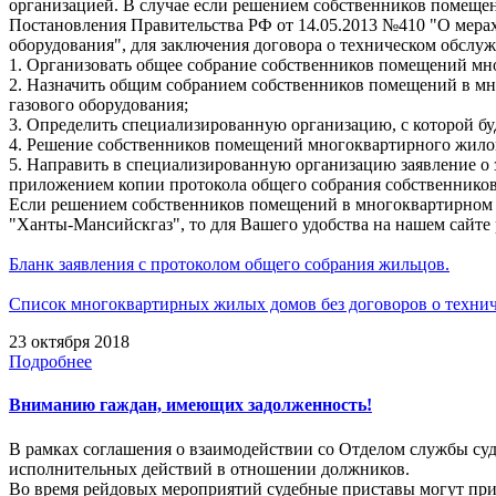
организацией. В случае если решением собственников помеще
Постановления Правительства РФ от 14.05.2013 №410 "О мера
оборудования", для заключения договора о техническом обсл
1. Организовать общее собрание собственников помещений мн
2. Назначить общим собранием собственников помещений в мн
газового оборудования;
3. Определить специализированную организацию, с которой бу
4. Решение собственников помещений многоквартирного жило
5. Направить в специализированную организацию заявление о 
приложением копии протокола общего собрания собственнико
Если решением собственников помещений в многоквартирном д
"Ханты-Мансийскгаз", то для Вашего удобства на нашем сайте
Бланк заявления с протоколом общего собрания жильцов.
Список многоквартирных жилых домов без договоров о техни
23 октября 2018
Подробнее
Вниманию гаждан, имеющих задолженность!
В рамках соглашения о взаимодействии со Отделом службы с
исполнительных действий в отношении должников.
Во время рейдовых мероприятий судебные приставы могут пр