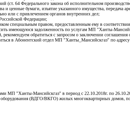
й (ст. 64 Федерального закона об исполнительном производстве
ва и ценные бумаги, изъятие указанного имущества, передача ар
льно или с привлечением органов внутренних дел;
 Российской Федерации;
иком специальным правом, предоставленным ему в соответствии
асить имеющуюся задолженность по услугам МП "Ханты-Мансийс
й, рекомендуем обратиться с запросом о заключении соглашения 
ься в Абонентский отдел МП "Ханты_Мансийскгаз" по адресу: г
ми МП "Ханты-Мансийскгаз" в период с 22.10.2018г. по 26.10.2
о оборудования (ВДГО/ВКГО) жилых многоквартирных домов, п